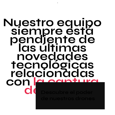
.
Nuestro equipo
siempre está
pendiente de
las últimas
novedades
tecnológicas
relacionadas
con
la captura
de datos
Descubre el poder
de nuestros drones